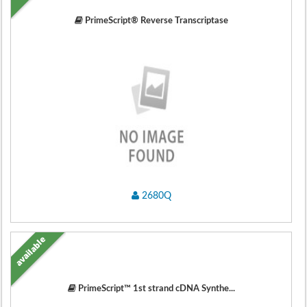
PrimeScript® Reverse Transcriptase
2680Q
available
PrimeScript™ 1st strand cDNA Synthe...