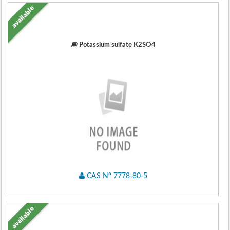
available
Potassium sulfate K2SO4
CAS N° 7778-80-5
available