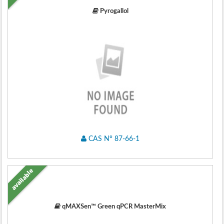
Pyrogallol
CAS N° 87-66-1
available
qMAXSen™ Green qPCR MasterMix