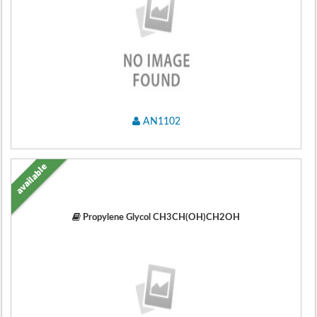
AN1102
available
Propylene Glycol CH3CH(OH)CH2OH