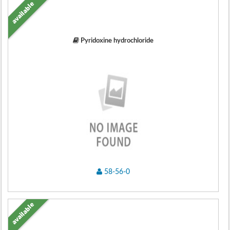
available
Pyridoxine hydrochloride
58-56-0
available