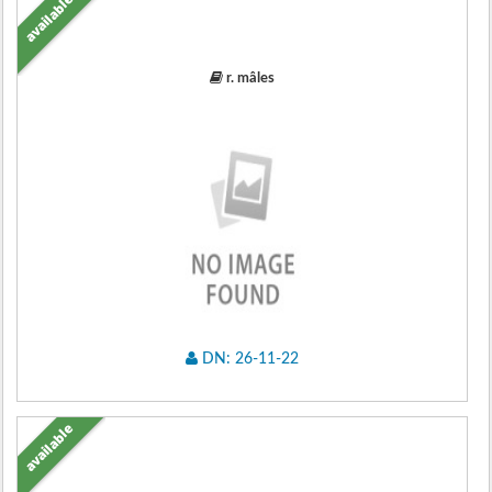
available
r. mâles
DN: 26-11-22
available