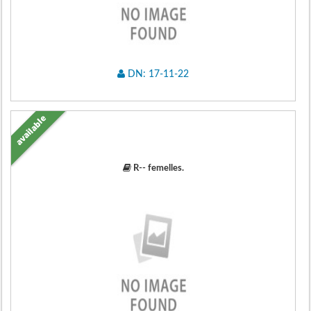
DN: 17-11-22
available
R-- femelles.