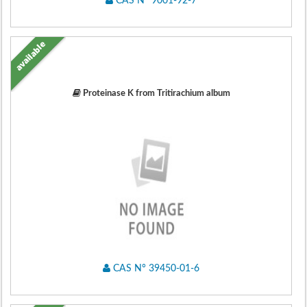
CAS N° 9001-92-7
available
Proteinase K from Tritirachium album
CAS N° 39450-01-6