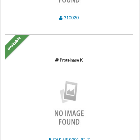
310020
available
Proteinase K