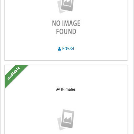
E0534
available
R- males