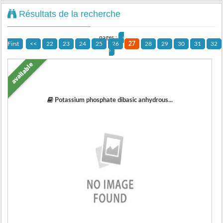
Résultats de la recherche
pages :
‹
First
<<
22
23
24
25
26
27
28
29
30
31
32
›
available
Potassium phosphate dibasic anhydrous...