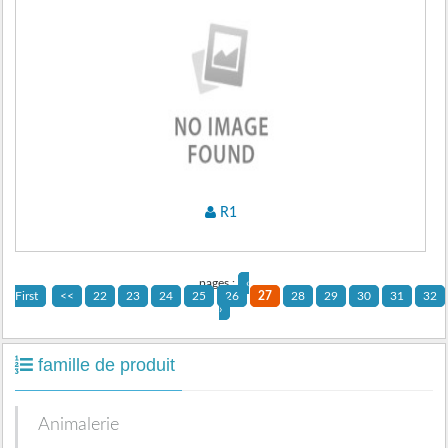
R1
pages :
‹
First
<<
22
23
24
25
26
27
28
29
30
31
32
›
famille de produit
Animalerie