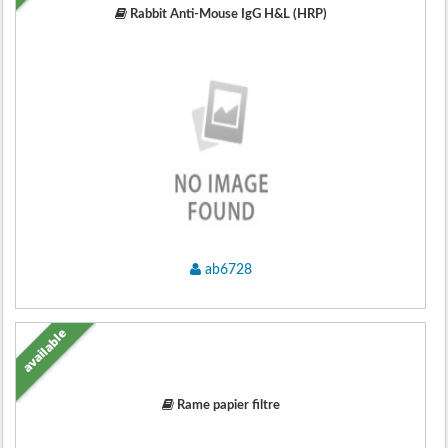
Rabbit Anti-Mouse IgG H&L (HRP)
ab6728
available
Rame papier filtre