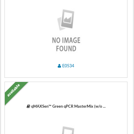
E0534
available
qMAXSen™ Green qPCR MasterMix (w/o ...